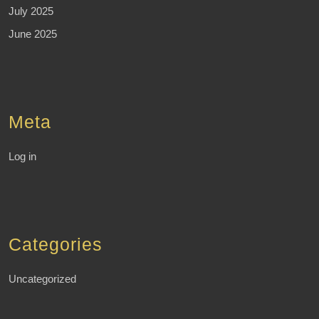
July 2025
June 2025
Meta
Log in
Categories
Uncategorized