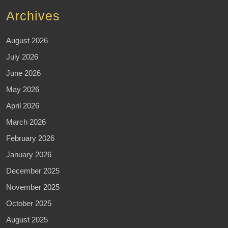
Archives
August 2026
July 2026
June 2026
May 2026
April 2026
March 2026
February 2026
January 2026
December 2025
November 2025
October 2025
August 2025