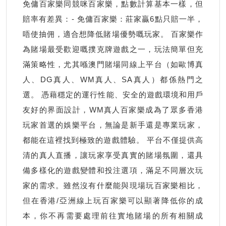
免傭百家樂同競咪百家樂，點數計算基本一樣，但
推
賠率有差異：- 免傭百家樂：莊家贏6點只賠一半，
薦
唔使抽佣，適合想降低賭場優勢嘅玩家。 百家樂作
為賭場最受歡迎嘅撲克牌遊戲之一，玩法簡單但充
滿策略性，尤其喺澳門賭場同線上平台（如歐博真
人、DG真人、WM真人、SA真人）都係熱門之
選。 憑藉穩定的運行性能、安全的遊戲環境和用戶
友好的界面設計，WM真人百家樂成為了眾多香港
玩家首選的娛樂平台，無論是新手還是專業玩家，
都能在這裡找到極致的遊戲體驗。 平台不僅提供高
清的真人直播，讓玩家享受真實的賭場氛圍，還具
備多樣化的遊戲變體和投注選項，滿足不同層次玩
家的需求。雖然沒有什麼能與現場玩百家樂相比，
但在香港/亞洲線上玩百家樂可以顯著降低你的成
本，你不再需要處理前往實地賭場的所有相關成