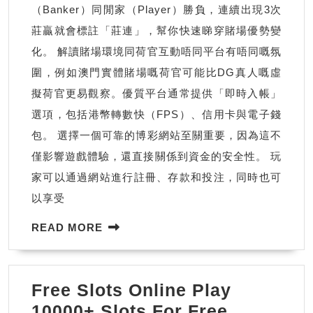
（Banker）同閒家（Player）勝負，連續出現3次
莊贏就會標註「莊連」，幫你快速睇穿賭場優勢變
化。 解讀賭場環境同荷官互動唔同平台有唔同嘅氛
圍，例如澳門實體賭場嘅荷官可能比DG真人嘅虛
擬荷官更易觀察。優質平台通常提供「即時入帳」
選項，包括港幣轉數快（FPS）、信用卡與電子錢
包。 選擇一個可靠的博彩網站至關重要，因為這不
僅影響遊戲體驗，還直接關係到資金的安全性。 玩
家可以通過網站進行註冊、存款和投注，同時也可
以享受
READ
READ MORE
MORE
Free Slots Online Play
Free
10000+ Slots For Free