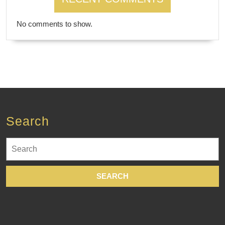
No comments to show.
Search
Search
for: