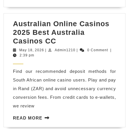
MORE
Australian Online Casinos
2025 Best Australia
Australian
Casinos CC
Online
May
Admin1210
May 18, 2026
|
Admin1210
|
0 Comment
|
18,
2:39 pm
Casinos
2026
2025
Find our recommended deposit methods for
Best
South African online casino users. Play and pay
Australia
in Rand (ZAR) and avoid unnecessary currency
Casinos
conversion fees. From credit cards to e-wallets,
CC
we review
READ
READ MORE
MORE