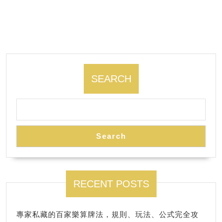
SEARCH
Search
RECENT POSTS
專家私藏的百家樂算牌法，規則、玩法、公式完全攻