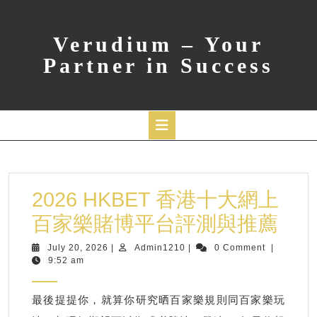
Skip
to
content
Verudium – Your
Partner in Success
Open
Button
2026 HKBET 香港十大網上
202
百家樂賭博平台評測與推薦
HK
July
Admin1210
July 20, 2026
|
Admin1210
|
0 Comment
|
20,
9:52 am
香
2026
港
最後提提你，就算你研究晒百家樂規則同百家樂玩