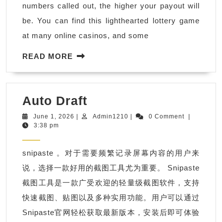
numbers called out, the higher your payout will
Biggest
be. You can find this lighthearted lottery game
Online
at many online casinos, and some
Slot
READ
READ MORE
MORE
Auto
Auto Draft
Draft
June
Admin1210
June 1, 2026
|
Admin1210
|
0 Comment
|
1,
3:38 pm
2026
snipaste 。对于需要频繁记录屏幕内容的用户来
说，选择一款好用的截图工具尤为重要。 Snipaste
截图工具是一款广受欢迎的轻量级截图软件，支持
快速截图、贴图以及多种实用功能。用户可以通过
Snipaste官网轻松获取最新版本，安装后即可体验