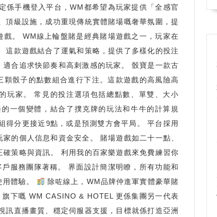
南
，定係手機登入平台，WM都希望為玩家提供「全感官
在
潢、頂級設施，成功重現傳統實體賭場嘅奢華氛圍，提
线
遊戲。 WM線上輪盤賭是經典賭場遊戲之一，玩家在
百
。 這款遊戲結合了運氣和策略，提供了多樣化的投注
家
，適合追求快節奏和高刺激感的玩家。 骰寶是一款古
乐
三顆骰子的點數組合進行下注。這款遊戲的高風險高
技
的玩家。 常見的投注選項包括總點數、單雙、大小
巧
樂的一個變體，結合了撲克牌的玩法和牛牛的計算規
须
組得分更接近9點，或是預測雙方會平局。 平台採用
知
玩家的個人信息和資金安全。 賭場遊戲如二十一點、
正確策略與資訊。 利⽤我的百家樂遊戲來免費練習你
客戶服務團隊著稱。 界面設計簡潔明瞭，所有功能和
用體驗​。
除咗線上，WM品牌仲進軍實體豪華賭
 WM CASINO & HOTEL 更係集團另一代表
清視訊直播畫質、穩定伺服器支援，目標就係打造亞洲