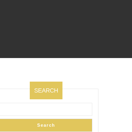
SEARCH
Search