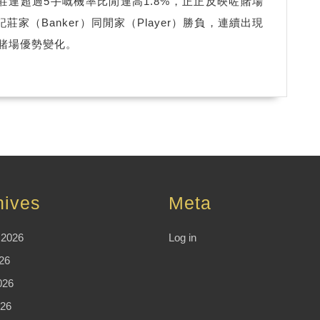
據，莊連超過5手嘅機率比閒連高1.8%，正正反映咗賭場
家（Banker）同閒家（Player）勝負，連續出現
賭場優勢變化。
hives
Meta
 2026
Log in
26
026
26