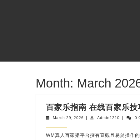
Skip
to
content
Month:
March 202
百家乐指南 在线百家乐技
March
Admin121
March 29, 2026
|
Admin1210
|
0 
29,
2026
WM真人百家樂平台擁有直觀且易於操作