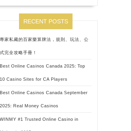
RECENT POSTS
專家私藏的百家樂算牌法，規則、玩法、公
式完全攻略手冊！
Best Online Casinos Canada 2025: Top
10 Casino Sites for CA Players
Best Online Casinos Canada September
2025: Real Money Casinos
WINMY #1 Trusted Online Casino in