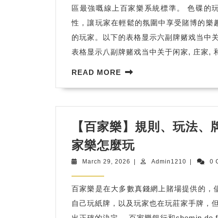
區最強嘅線上百家樂系統標準。 色碟的
性，讓玩家在輕鬆的氛圍中享受賭博的樂趣
的玩家。以下的表格显⽰六副牌赌戏当中关于
表格显⽰⼋副牌赌戏当中关于闲家, 庄家,
READ
READ MORE
MORE
【百家樂】規則、玩法、
【百
家樂怎麼玩
家
March
Admin121
March 29, 2026
|
Admin1210
|
0 
樂】
29,
2026
規
百家樂是在大多數真錢網上賭場提供的，
則、
自己玩紙牌，以及玩家也在玩莊家手牌，但是百
玩
出正確的決定。 百家樂銀行和chemin d