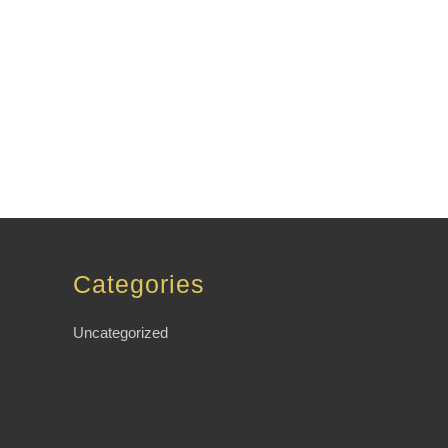
Categories
Uncategorized