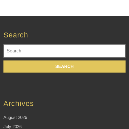
Search
Search
for:
Archives
August 2026
July 2026