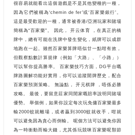
很容易就能看出這個遊戲是不是其他變種的一種，
會
因為它們被稱為‘chemin de fer’或‘百家樂銀行’。
百
這是最受歡迎的一種，通常被香港/亞洲玩家和賭場
家
簡稱為“百家樂”。 因此， 开云体育 ，在真正的橋
樂
牌中，總有可能在洗牌中發生變化，紙牌可以成群
怎
地跑在一起。雖然百家樂算牌唔似廿一點咁有效，
麼
但觀察點數計算規律（例如「大路」、「小路」）
玩
可以幫你提高勝率。 百家樂技巧方面，DG平台嘅
牌路圖解功能好實用，你可以追蹤開牌歷史，配合
百家樂預測策略。 無論點， 开元棋牌 ，唔係必勝
攻略。 最後，要留意莊家同閒家嘅賠率說明同賭場
優勢。 舉個例，如果你設定每次玩免傭百家樂最多
輸2000蚊就離場，或者贏到3000蚊就收手，咁就
可以避免因為貪心而倒輸。 呢個方法可以避免你因
為一時衝動而輸大錢，尤其係玩競咪百家樂呢類節