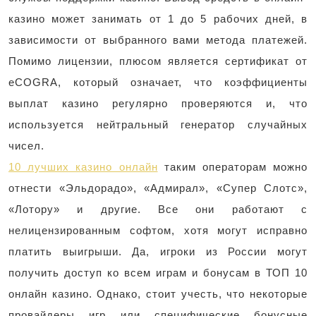
казино может занимать от 1 до 5 рабочих дней, в
зависимости от выбранного вами метода платежей.
Помимо лицензии, плюсом является сертификат от
eCOGRA, который означает, что коэффициенты
выплат казино регулярно проверяются и, что
используется нейтральный генератор случайных
чисел.
10 лучших казино онлайн
таким операторам можно
отнести «Эльдорадо», «Адмирал», «Супер Слотс»,
«Лотору» и другие. Все они работают с
нелицензированным софтом, хотя могут исправно
платить выигрыши. Да, игроки из России могут
получить доступ ко всем играм и бонусам в ТОП 10
онлайн казино. Однако, стоит учесть, что некоторые
провайдеры игр или специфические бонусные