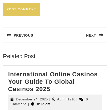
Post
navigation
PREVIOUS
NEXT
Previous
Next
post:
post:
Related Post
International Online Casinos
Your Guide To Global
International
Casinos 2025
Online
December
Admin1210
December 24, 2025
|
Admin1210
|
0
Casinos
24,
Comment
|
8:12 am
2025