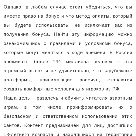
Однако, в любом случае стоит убедиться, что вы
имеете право на бонус и что метод оплаты, который
вы будете использовать, не исключает вас из
получения бонуса. Найти эту информацию можно
ознакомившись с правилами и условиями бонуса,
которые могут меняться в ходе времени. В России
проживают более 144 миллиона человек – это
огромный рынок и не удивительно, что зарубежные
платформы, принимающие россиян, стараются
создать комфортные условия для игроков из РФ.
Наша цель – развлечь и обучить читателя азартным
играм, в том числе проинформировать их о
безопасном и ответственном использовании этих
сайтов. Контент предназначен для лиц, достигших
18-летнего возраста и находящихся на территории