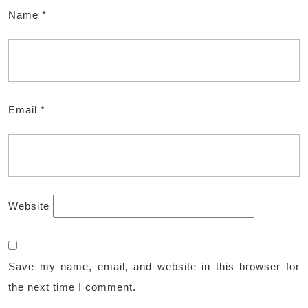
Name
*
Email
*
Website
Save my name, email, and website in this browser for
the next time I comment.