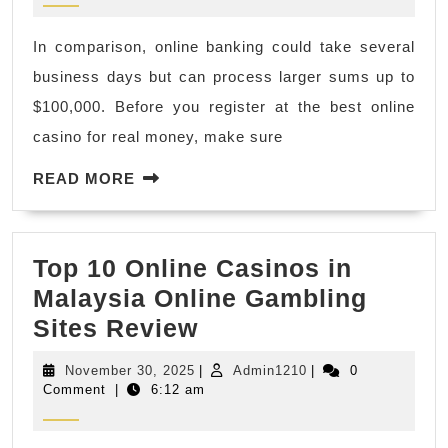
Your
Guide
In comparison, online banking could take several
To
business days but can process larger sums up to
Global
$100,000. Before you register at the best online
Casinos
casino for real money, make sure
2025
READ
READ MORE
MORE
Top 10 Online Casinos in
Malaysia Online Gambling
Top
Sites Review
10
November
Admin1210
November 30, 2025
|
Admin1210
|
0
Online
30,
Comment
|
6:12 am
2025
Casinos
in