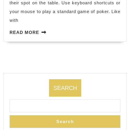
their spot on the table. Use keyboard shortcuts or
For
your mouse to play a standard game of poker. Like
Cash
with
Games
READ
&
READ MORE
MORE
Tournamen
in
2025
SEARCH
Search