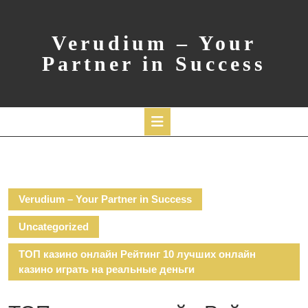
Skip
to
content
Verudium – Your
Partner in Success
Open
Button
Verudium – Your Partner in Success
Uncategorized
ТОП казино онлайн Рейтинг 10 лучших онлайн
казино играть на реальные деньги