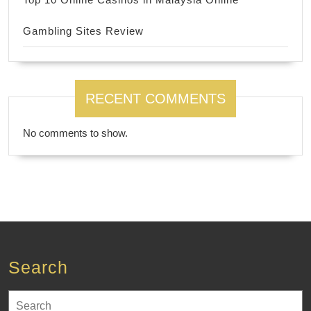
Gambling Sites Review
RECENT COMMENTS
No comments to show.
Search
Search