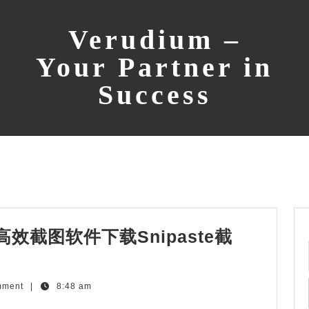
Verudium –
Your Partner in
Success
 高效截图软件下载Snipaste截
paste
mment
|
8:48 am