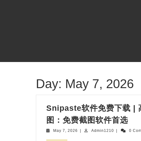
Skip
to
content
Day:
May 7, 2026
Snipaste软件免费下载 |
Sni
图：免费截图软件首选
软
May
Admin1210
May 7, 2026
|
Admin1210
|
0 Co
件
7,