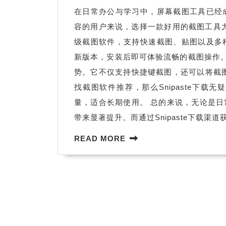
2026
免
在日常办公与学习中，屏幕截图工具已经
费
容的用户来说，选择一款好用的截图工具尤为
下
级截图软件，支持快速截图、贴图以及多种实
载
新版本，安装后即可体验流畅的截图操作。 sn
|
势。它不仅支持快捷键截图，还可以将截
高
找截图软件推荐，那么Snipaste下
效
量，适合长期使用。 总的来说，无论是
截
带来显著提升。而通过Snipaste下载
图
READ
READ MORE
软
MORE
件
下
载
Sni
截