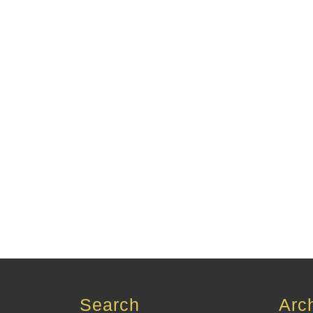
图
免
费
截
图
软
件
首
选
Search
Arc