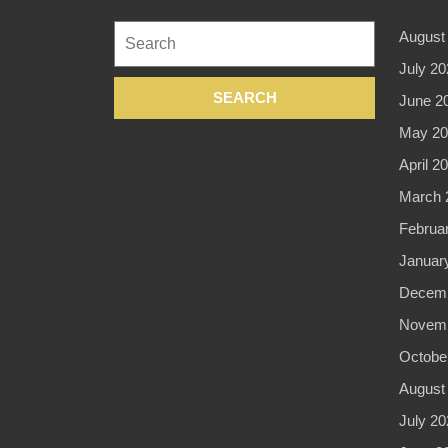
Search
August
for:
July 20
June 2
May 20
April 2
March 
Februa
Januar
Decemb
Novemb
Octobe
August
July 20