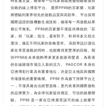
時客服支援，確保每一位玩家都能無憂體驗最值得
信賴的線上博彩平台。 選擇PP88的百家樂，玩家
將體驗到業界領先的遊戲品質與高賠率。 平台採用
國際認證的隨機數生成技術，確保每一局遊戲結果
都公平無私。 PP88的百家樂不僅提供傳統的「莊
家」與「玩家」投注，還有對子、和局等多元投注
選項，滿足不同玩家的策略需求。 高賠率設計讓玩
家在享受遊戲的同時，也能獲得更豐厚的回報。期
待PP88在未來能夠帶來更多創新和驚喜，為香港
的在線賭場市場注入新的活力。 PAGCOR 本身在
亞洲博彩行業具有重要地位，亦是亞太地區與國際
市場接軌的重要橋樑。 PP88 作為旗下持牌平台之
一，不僅具備合法經營資格，更代表著與國際接軌
的品牌實力，為全球玩家提供穩定、可信的娛樂體
驗。 PP88 是一家在亞洲廣受認可的線上娛樂平