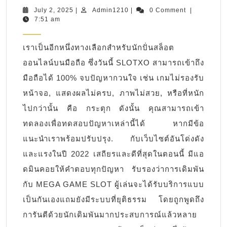
เล่น
July
Admin1210
July 2, 2025
|
Admin1210
|
0 Comment
|
2,
7:51 am
superslot
2025
ฟรี
เราเป็นอีกหนึ่งทางเลือกสำหรับนักปั่นสล็อต
ทุก
ออนไลน์บนมือถือ ซึ่งวันนี้ SLOTXO สามารถเข้าถึง
เกม
มือถือได้ 100% จบปัญหากวนใจ เช่น เกมไม่รองรับ
ไม่
หน้าจอ, แสดงผลไม่ครบ, ภาพไม่สวย, หรือที่หนัก
ต้อง
ไปกว่านั้น คือ กระตุก ดังนั้น คุณสามารถเข้า
มี
ทดลองเพื่อทดสอบปัญหาเหล่านี้ได้ หากมีข้อ
ยู
แนะนำเราพร้อมปรับปรุง. กับเว็บไซต์อันโด่งดัง
สก็
และแรงในปี 2022 เสถียรและดีที่สุดในตอนนี้ มีแอ
สามารถ
ดมินคอยให้คำตอบทุกปัญหา รับรองว่าการเดิมพัน
เล่น
กับ MEGA GAME SLOT ผู้เล่นจะได้รับบริการแบบ
ได้
เป็นกันเองแถมยังมีระบบที่ยุติธรรม โดยถูกพูดถึง
การันตีด้วยนักเดิมพันมากประสบการณ์แล้วหลาย