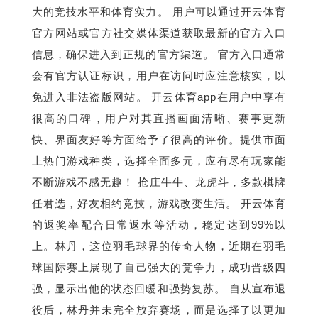
大的竞技水平和体育实力。 用户可以通过开云体育
官方网站或官方社交媒体渠道获取最新的官方入口
信息，确保进入到正规的官方渠道。 官方入口通常
会有官方认证标识，用户在访问时应注意核实，以
免进入非法盗版网站。 开云体育app在用户中享有
很高的口碑，用户对其直播画面清晰、赛事更新
快、界面友好等方面给予了很高的评价。提供市面
上热门游戏种类，选择全面多元，应有尽有玩家能
不断游戏不感无趣！ 抢庄牛牛、龙虎斗，多款棋牌
任君选，好友相约竞技，游戏改变生活。 开云体育
的返奖率配合日常返水等活动，稳定达到99%以
上。林丹，这位羽毛球界的传奇人物，近期在羽毛
球国际赛上展现了自己强大的竞争力，成功晋级四
强，显示出他的状态回暖和强势复苏。 自从宣布退
役后，林丹并未完全放弃赛场，而是选择了以更加