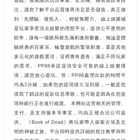
遊戲。無風險試玩百家樂、老虎機、捕魚或體育投
極
注，讓您了解平台品質後再決定是否儲值，真正做
致
到「先體驗、後投入」，輕鬆無壓力。 線上娛樂城
遊
是玩家享受頂尖娛樂的理想平台，提供公平透明的
戲
賠率，讓每一場賭局都充滿刺激與樂趣。 無論是體
體
驗經典的百家乐、輪盤遊戲的緊張刺激，還是其他
驗
多元化的遊戲選項，這裡應有盡有，滿足不同玩家
的需求。 PP88承諾提供安全可靠的線上娛樂環
境，讓您放心遊玩。答：PP88處理出款的時間平
均為2分鐘，如果您的提現很久沒到賬，一般是您
填寫了錯誤的提款信息導致，也可能是因為在您提
現時銀行正在進行維護。 本网站运营相关的管理、
支付、及支持服务等事宜，均由正规合法公司提
供。 《Book of Dead》將玩家帶入探索古埃及文
明的神秘之旅。平台同時提供詳細的投注教學與即