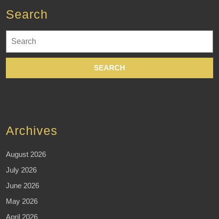
Search
Search
for:
Archives
August 2026
July 2026
June 2026
May 2026
April 2026