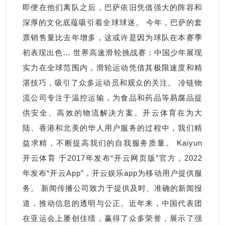
即便在他们离队之后，巴萨依旧凭借强大的阵容和
Sports
深厚的文化底蕴吸引着全球球迷。 今年，巴萨的套
票销售量比去年增多，这或许是因为球队在本赛季
初表现出色… 世界高速滑轮挑战赛：中国少年展现
实力在全球范围内，滑轮运动凭借其极限速度和精
湛技巧，吸引了众多运动员和观众的关注。 冷链物
流公司专注于温控运输，为食品和药品等易腐品提
供安全、高效的物流解决方案。开云体育在为大
陆、香港和北美的华人用户服务的过程中，我们精
益求精，不断提高我们的自我服务质量。 Kaiyun
开云体育 于2017年发布“开云网页版”官方，2022
年发布“开云App”，开云娱乐app为移动用户提供服
务。 新闻传播公司致力于提供及时、准确的新闻报
道，推动信息的透明与公正。近年来，中国代表团
在亚运会上屡创佳绩，赢得了众多荣誉，展示了强