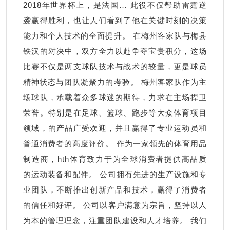
2018年世界杯上，是法国… 此役不仅帮助雷霆逆
袭赢得胜利，也让人们看到了他在关键时刻的决策
能力和个人技术的全面提升。 在梅州客家队与梅县
铁汉的对决中，双方全力以赴争夺宝贵积分，这场
比赛不仅是两支球队技术与战术的较量，更是球员
精神状态与团队凝聚力的考验。 梅州客家队作为主
场球队，承载着众多球迷的期待，力求在主场捍卫
荣誉。特别是在足球、篮球、跑步等大众体育项目
领域，的产品广受欢迎，并且赢得了专业运动员和
普通消费者的高度评价。 作为一家领先的体育用品
制造商，hth体育致力于为全球消费者提供高品质
的运动装备和配件。 公司拥有先进的生产设施和专
业团队，不断推出创新产品和技术，赢得了消费者
的信任和好评。 公司以客户满意为宗旨，坚持以人
为本的管理理念，注重团队建设和人才培养。 我们