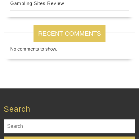
Gambling Sites Review
RECENT COMMENTS
No comments to show.
Search
Search
for: