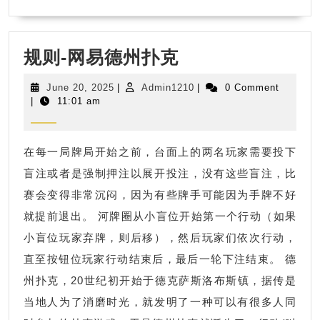
MORE
规
规则-网易德州扑克
则-
June
Admin1210
June 20, 2025
|
Admin1210
|
0 Comment
网
20,
|
11:01 am
2025
易
德
在每一局牌局开始之前，台面上的两名玩家需要投下
州
盲注或者是强制押注以展开投注，没有这些盲注，比
扑
赛会变得非常沉闷，因为有些牌手可能因为手牌不好
克
就提前退出。 河牌圈从小盲位开始第一个行动（如果
小盲位玩家弃牌，则后移），然后玩家们依次行动，
直至按钮位玩家行动结束后，最后一轮下注结束。 德
州扑克，20世纪初开始于德克萨斯洛布斯镇，据传是
当地人为了消磨时光，就发明了一种可以有很多人同