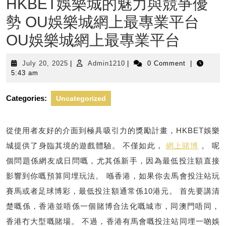
HKBET娛樂城的魅力與競爭優
勢 OU娛樂城網上最專業平台
OU娛樂城網上最專業平台
July
Admin1210
July 20, 2025
|
Admin1210
|
0 Comment
|
20,
5:43 am
2025
Categories:
Uncategorized
從使用者友好的介面到極具吸引力的獎勵計畫，HKBET娛樂
城提供了身臨其境的遊戲體驗。 不僅如此，
網上賭博
。 呢
個問題係網友成日問嘅，尤其係新手，因為最低投注額直接
影響到你嘅預算同埋玩法。 喺香港，如果你去馬會投注站玩
賽馬或者足球博彩，最低投注額通常係10港元。 首先要講清
楚嘅係，香港並唔係一個賭博合法化嘅城市，同澳門唔同，
香港冇大型嘅賭場。 不過，香港有馬會嘅投注站同埋一啲娛