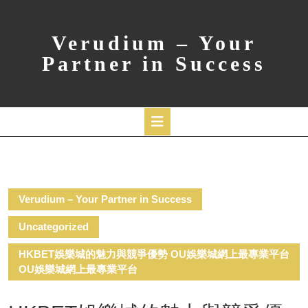
Skip
to
content
Verudium – Your
Partner in Success
Open
Button
Verudium – Your Partner in Success
Uncategorized
HKBET娛樂城的魅力與競爭優勢 OU娛樂城網上最專業平台
OU娛樂城網上最專業平台