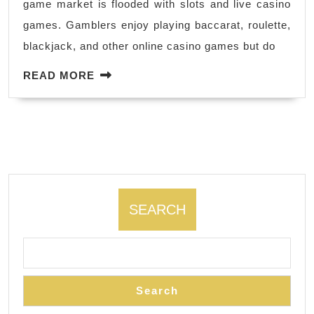
game market is flooded with slots and live casino
Online
games. Gamblers enjoy playing baccarat, roulette,
Slot
blackjack, and other online casino games but do
READ
READ MORE
MORE
SEARCH
Search