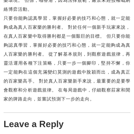
樂環境。 但係，喺香港，因為法律規範，嚴禁未經授權嘅網
絡博弈活動。
只要你能夠認真學習，掌握好必要的技巧和心態，就一定能
夠成為真人百家樂的勝利者。 對於任何一個新手玩家來說，
在真人百家樂中取得勝利都是一個艱巨的目標。 但只要你能
夠認真學習，掌握好必要的技巧和心態，就一定能夠成為真
人百家樂的勝利者。 從了解基本規則，到觀察遊戲規律，再
靈活運用各種下注策略，只要一步一個腳印，堅持不懈，你
一定能夠在這個充滿變幻莫測的遊戲中脫穎而出，成為真正
的百家樂高手。 對於真人百家樂新手來說，最重要的是要學
會觀察和分析遊戲規律。 在每局遊戲中，仔細觀察莊家和閒
家的牌路走向，並嘗試預測下一步的走向。
Leave a Reply