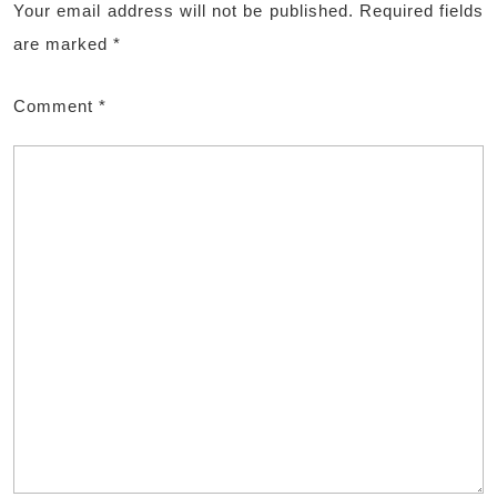
Your email address will not be published.
Required fields
are marked
*
Comment
*