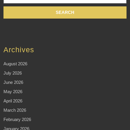
Archives
August 2026
July 2026
June 2026
May 2026
April 2026
March 2026
February 2026
January 2026