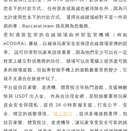
您名下的付款方式。 任何朋友或親戚也被排除在外，因為只
允許使用您名下的付款方式。 選擇在線賭場絕對不是一件容
易的事，Baccarat.team 很高興為您服務。
受到適當監管的在線賭場由外部監管機構（例如
eCOGRA）審核，以確保玩家安全並保證在線賭場宣傳的賠
率。 認可印章對玩家來說很重要，因為他們至少可以在一定
程度上建立對供應商的信任。 賭場可以在電腦上提供盡可能
多的賭場遊戲，但如果智能手機上的遊戲數量突然變少，它
就不太適合在旅途中玩了。
平台提供百家樂、老虎機、體育投注等熱門遊戲，支援轉數
快與 USDT 出入金。 作為合法現金網，皇朝娛樂重視玩家
資金安全與隱私，提供 24 小時客服支援，打造公平、安
全、穩定的娛樂環境。
线上投注
，提供多種遊戲選擇，包
括百家樂、體育投注、老虎機等，讓玩家享受安全可靠的娛